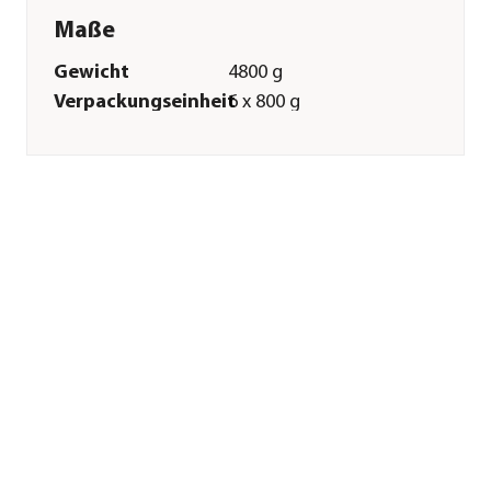
Maße
Gewicht
4800 g
Verpackungseinheit
6 x 800 g
Merkmale
Sorte
Lamm|Geflügel
Futterart
Nassfutter
Verpackung
Dose
Sonstiges
Marke
Dehner
Tierart
Hunde
Lebensphase
Senior
Herstellerangaben
Land
DE
Firma
Dehner