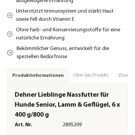
ausgewogene Ernährung
Unterstützt Immunsystem und stärkt Haut
sowie Fell durch Vitamin E
Ohne Farb- und Konservierungsstoffe für eine
natürliche Ernährung
Bekömmlicher Genuss, entwickelt für die
speziellen Bedürfnisse
Über das Produkt
Zusamm
Produktinformationen
Dehner Lieblinge Nassfutter für
Hunde Senior, Lamm & Geflügel, 6 x
400 g/800 g
Art. Nr.
2895209