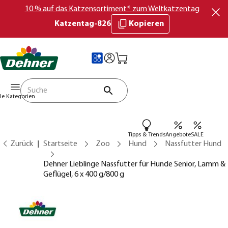
10 % auf das Katzensortiment* zum Weltkatzentag
Katzentag-826
Kopieren
lle Kategorien
Tipps & Trends
Angebote
SALE
Zurück
Startseite
Zoo
Hund
Nassfutter Hund
Dehner Lieblinge Nassfutter für Hunde Senior, Lamm &
Geflügel, 6 x 400 g/800 g