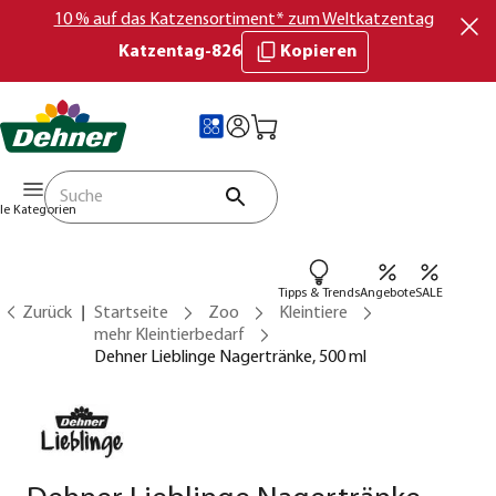
10 % auf das Katzensortiment* zum Weltkatzentag
Katzentag-826
Kopieren
lle Kategorien
Tipps & Trends
Angebote
SALE
Zurück
Startseite
Zoo
Kleintiere
mehr Kleintierbedarf
Dehner Lieblinge Nagertränke, 500 ml