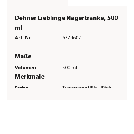
Dehner Lieblinge Nagertränke, 500
ml
Art. Nr.
6779607
Maße
Volumen
500 ml
Merkmale
Farbe
Transparent|Blau|Pink
Materialien
Kunststoff|Metall
Sonstiges
Marke
Dehner Lieblinge
Tierart
Nager|Kleintiere|Kaninchen|Z
Lieferumfang
inkl.