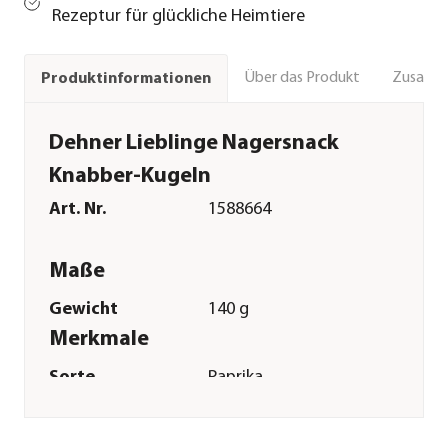
Rezeptur für glückliche Heimtiere
Über das Produkt
Zusamm
Produktinformationen
Dehner Lieblinge Nagersnack
Knabber-Kugeln
Art. Nr.
1588664
Maße
Gewicht
140 g
Merkmale
Sorte
Paprika
Verpackung
Beutel
Sonstiges