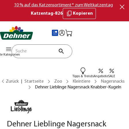
10 % auf das Katzensortiment* zum Weltkatzentag
Katzentag-826
Kopieren
lle Kategorien
Tipps & Trends
Angebote
SALE
Zurück
Startseite
Zoo
Kleintiere
Nagersnacks
Dehner Lieblinge Nagersnack Knabber-Kugeln
Dehner Lieblinge Nagersnack