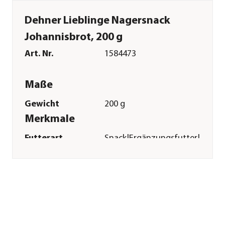
Dehner Lieblinge Nagersnack
Johannisbrot, 200 g
Art. Nr.
1584473
Maße
Gewicht
200 g
Merkmale
Futterart
Snack|Ergänzungsfutter|Snack
Spezialfutter
Magen & Darm
Verpackung
Beutel
Sonstiges
Marke
Dehner Lieblinge
Tierart
Nager|Kleintiere|Zwergkaninc