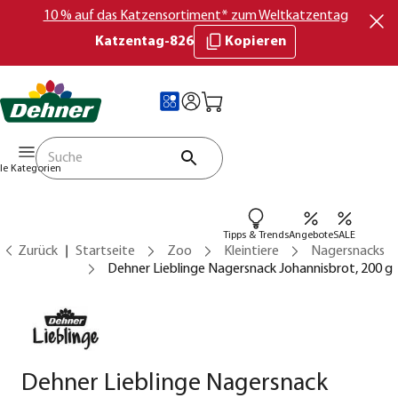
10 % auf das Katzensortiment* zum Weltkatzentag
Katzentag-826
Kopieren
lle Kategorien
Tipps & Trends
Angebote
SALE
Zurück
Startseite
Zoo
Kleintiere
Nagersnacks
Dehner Lieblinge Nagersnack Johannisbrot, 200 g
Dehner Lieblinge Nagersnack