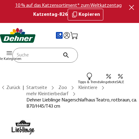
10 % auf das Katzensortiment* zum Weltkatzentag
Katzentag-826
Kopieren
lle Kategorien
Tipps & Trends
Angebote
SALE
Zurück
Startseite
Zoo
Kleintiere
mehr Kleintierbedarf
Dehner Lieblinge Nagerschlafhaus Teatro, rotbraun, ca.
B70/H45/T43 cm