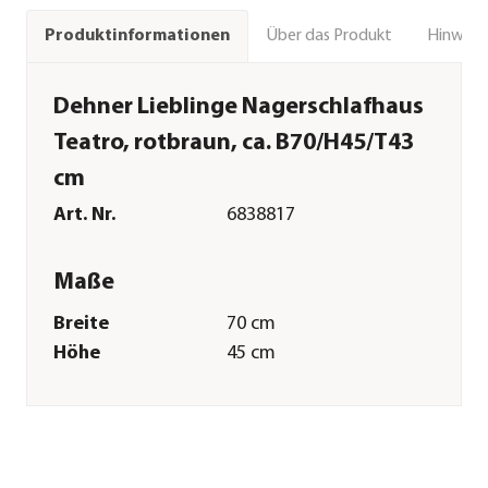
Über das Produkt
Hinweise
Produktinformationen
Dehner Lieblinge Nagerschlafhaus
Teatro, rotbraun, ca. B70/H45/T43
cm
Art. Nr.
6838817
Maße
Breite
70 cm
Höhe
45 cm
Tiefe
43 cm
Merkmale
Farbe
Dunkelrot
Materialien
Tannenholz