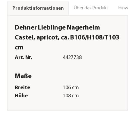
Über das Produkt
Hinweise
Produktinformationen
Dehner Lieblinge Nagerheim
Castel, apricot, ca. B106/H108/T103
cm
Art. Nr.
4427738
Maße
Breite
106 cm
Höhe
108 cm
Tiefe
103 cm
Merkmale
Farbe
Apricot
Materialien
Tannenholz