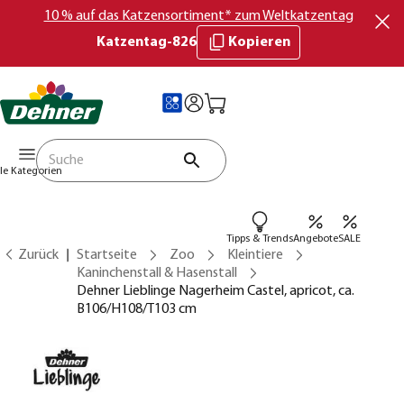
10 % auf das Katzensortiment* zum Weltkatzentag
Katzentag-826
Kopieren
lle Kategorien
Tipps & Trends
Angebote
SALE
Zurück
Startseite
Zoo
Kleintiere
Kaninchenstall & Hasenstall
Dehner Lieblinge Nagerheim Castel, apricot, ca.
B106/H108/T103 cm