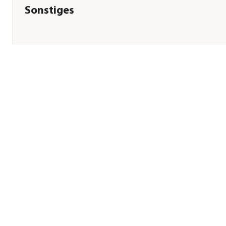
Sonstiges
Marke
Dehner Lieblinge