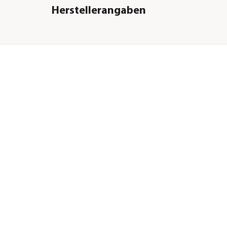
Herstellerangaben
Land
Deutschland
Firma
Dehner Gartencent
Co. KG
E-Mail
service@dehner.de
Straße
Donauwörther Str.
Hausnummer
3-5
Postleitzahl
86641
Stadt
Rain