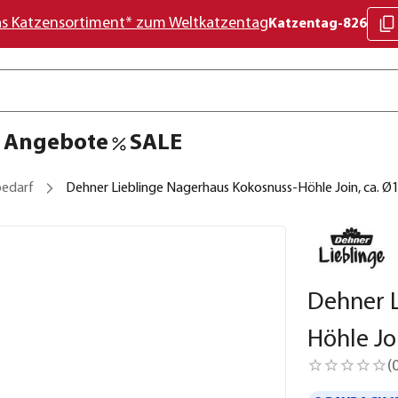
as Katzensortiment* zum Weltkatzentag
Katzentag-826
Angebote
SALE
bedarf
Dehner Lieblinge Nagerhaus Kokosnuss-Höhle Join, ca. 
Dehner 
Höhle Jo
(