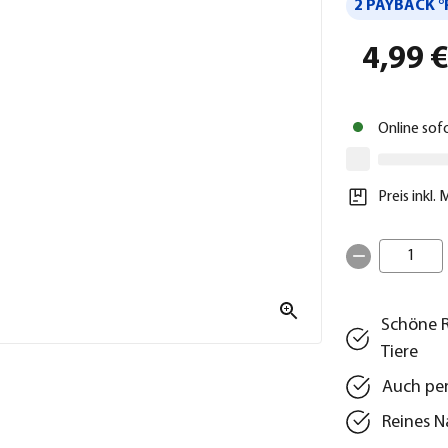
2 PAYBACK °
4,99 
Online sof
Preis inkl.
1
Schöne R
Tiere
Auch per
Reines N