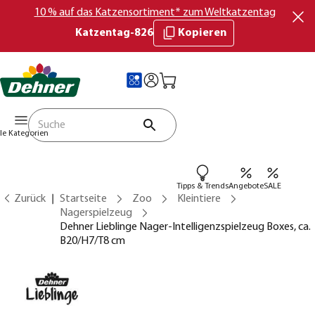
10 % auf das Katzensortiment* zum Weltkatzentag
Katzentag-826
Kopieren
lle Kategorien
Tipps & Trends
Angebote
SALE
Zurück
Startseite
Zoo
Kleintiere
Nagerspielzeug
Dehner Lieblinge Nager-Intelligenzspielzeug Boxes, ca.
B20/H7/T8 cm