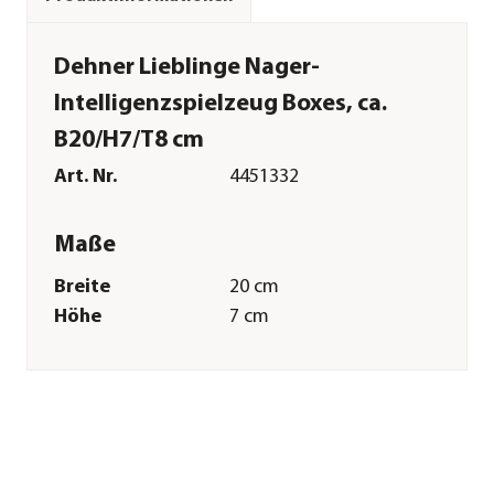
Dehner Lieblinge Nager-
Intelligenzspielzeug Boxes, ca.
B20/H7/T8 cm
Art. Nr.
4451332
Maße
Breite
20 cm
Höhe
7 cm
Tiefe
8 cm
Merkmale
Materialien
Tannenholz
Sonstiges