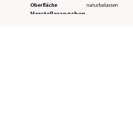
Oberfläche
naturbelassen
Herstellerangaben
Land
Deutschland
r|Hamster|Zwerghamster|Rennmäuse|Mäuse
Firma
Dehner Gartencent
Co. KG
E-Mail
service@dehner.de
Straße
Donauwörther Str.
Hausnummer
3-5
Postleitzahl
86641
Stadt
Rain