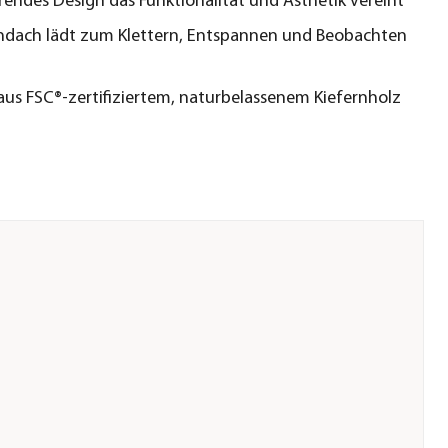
rendes Design das Funktionalität und Ästhetik vereint
hdach lädt zum Klettern, Entspannen und Beobachten
aus FSC®-zertifiziertem, naturbelassenem Kiefernholz