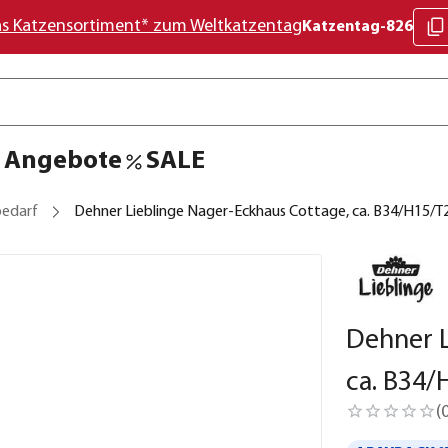
as Katzensortiment* zum Weltkatzentag
Katzentag-826
Angebote
SALE
bedarf
Dehner Lieblinge Nager-Eckhaus Cottage, ca. B34/H15/T
Dehner L
ca. B34
(