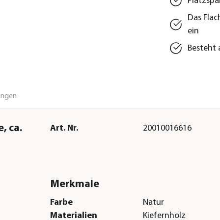
Platzspa
Das Flac
ein
Besteht 
ungen
, ca.
Art. Nr.
20010016616
Merkmale
Farbe
Natur
Materialien
Kiefernholz