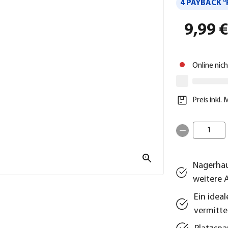
4 PAYBACK °
9,99 
Online nic
Preis inkl.
1
Nagerhau
weitere 
Ein idea
vermitte