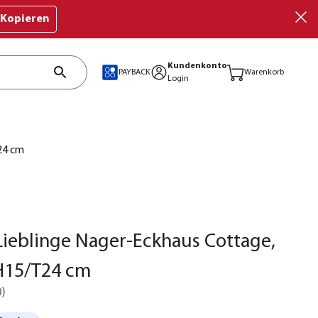
Kopieren
Kundenkonto
PAYBACK
Warenkorb
Login
24 cm
ieblinge Nager-Eckhaus Cottage,
/H15/T24 cm
0
)