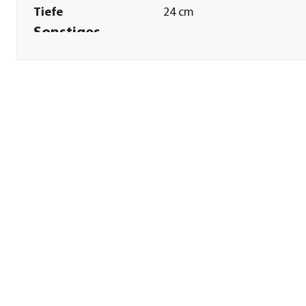
Tiefe
24 cm
Sonstiges
Marke
Dehner Lieblinge
Tierart
Farbmaus|Kleintiere|Nage
Zertifizierung
FSC® zertifiziertes Produkt
(FSC®- N001502)