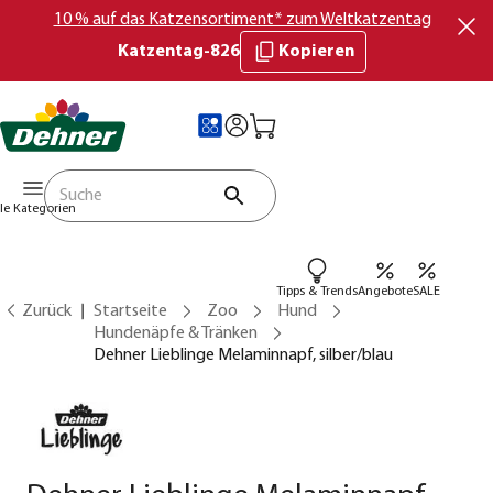
10 % auf das Katzensortiment* zum Weltkatzentag
Katzentag-826
Kopieren
lle Kategorien
Tipps & Trends
Angebote
SALE
Zurück
Startseite
Zoo
Hund
Hundenäpfe & Tränken
Dehner Lieblinge Melaminnapf, silber/blau