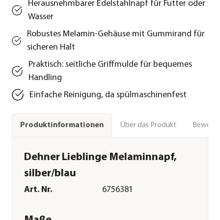
Herausnehmbarer Edelstahlnapf für Futter oder
Wasser
Robustes Melamin-Gehäuse mit Gummirand für
sicheren Halt
Praktisch: seitliche Griffmulde für bequemes
Handling
Einfache Reinigung, da spülmaschinenfest
Über das Produkt
Bewert
Produktinformationen
Dehner Lieblinge Melaminnapf,
silber/blau
Art. Nr.
6756381