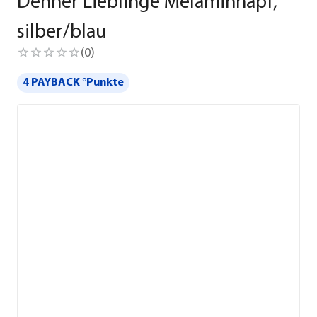
Dehner Lieblinge Melaminnapf,
silber/blau
(
0
)
4 PAYBACK °Punkte