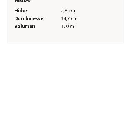
Maße
Höhe
2,8 cm
Durchmesser
14,7 cm
Volumen
170 ml
Merkmale
Farbe
Blau
Materialien
Melamin|Edelstahl
Sonstiges
Marke
Dehner Lieblinge
Tierart
Hunde|Katzen
Herstellerangaben
Land
Deutschland
Firma
Dehner
Gartencenter GmbH
& Co. KG