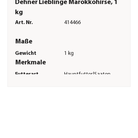
Dehner Lieblinge Marokkohirse, 1
kg
Art. Nr.
414466
Maße
Gewicht
1 kg
Merkmale
Futterart
Hauptfutter|Saaten
Verpackung
Beutel
Sonstiges
Marke
Dehner Lieblinge
Tierart
Exoten|Wellensittiche|Großsi
Herstellerangaben
Land
Deutschland