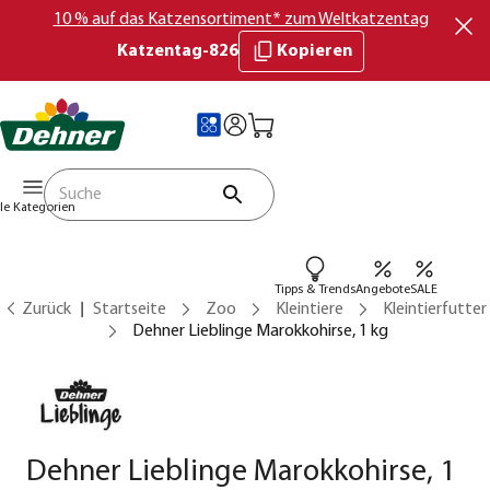
10 % auf das Katzensortiment* zum Weltkatzentag
Katzentag-826
Kopieren
lle Kategorien
Tipps & Trends
Angebote
SALE
Zurück
Startseite
Zoo
Kleintiere
Kleintierfutter
Dehner Lieblinge Marokkohirse, 1 kg
Dehner Lieblinge Marokkohirse, 1