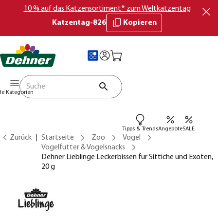
10 % auf das Katzensortiment* zum Weltkatzentag
Katzentag-826
Kopieren
lle Kategorien
Tipps & Trends
Angebote
SALE
Zurück
Startseite
Zoo
Vogel
Vogelfutter & Vogelsnacks
Dehner Lieblinge Leckerbissen für Sittiche und Exoten,
20 g