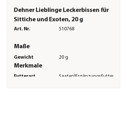
Dehner Lieblinge Leckerbissen für
Sittiche und Exoten, 20 g
Art. Nr.
510768
Maße
Gewicht
20 g
Merkmale
Futterart
Saaten|Ergänzungsfutter
Verpackung
Beutel
Sonstiges
Marke
Dehner Lieblinge
Tierart
Wellensittiche|Ziervögel
Herstellerangaben