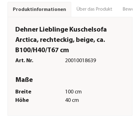
Über das Produkt
Bewert
Produktinformationen
Dehner Lieblinge Kuschelsofa
Arctica, rechteckig, beige, ca.
B100/H40/T67 cm
Art. Nr.
20010018639
Maße
Breite
100 cm
Höhe
40 cm
Tiefe
67 cm
Innenmaß Breite
70 cm
Innenmaß Höhe
15 cm
Innenmaß Tiefe
50 cm