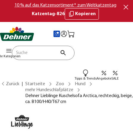
10 % auf das Katzensortiment* zum Weltkatzentag
Katzentag-826
Kopieren
lle Kategorien
Tipps & Trends
Angebote
SALE
Zurück
Startseite
Zoo
Hund
mehr Hundeschlafplätze
Dehner Lieblinge Kuschelsofa Arctica, rechteckig, beige,
ca. B100/H40/T67 cm