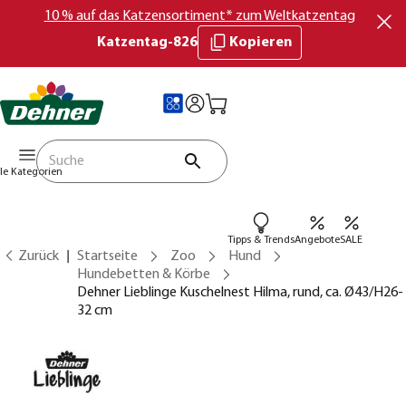
10 % auf das Katzensortiment* zum Weltkatzentag
Katzentag-826
Kopieren
lle Kategorien
Tipps & Trends
Angebote
SALE
Zurück
Startseite
Zoo
Hund
Hundebetten & Körbe
Dehner Lieblinge Kuschelnest Hilma, rund, ca. Ø43/H26-
32 cm