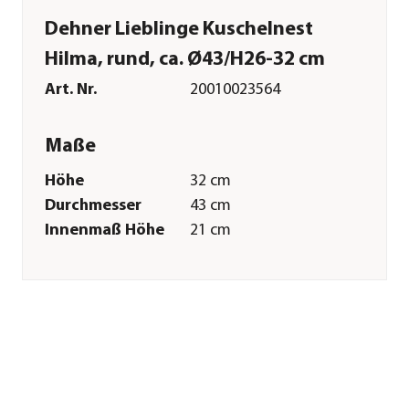
Dehner Lieblinge Kuschelnest
Hilma, rund, ca. Ø43/H26-32 cm
Art. Nr.
20010023564
Maße
Höhe
32 cm
Durchmesser
43 cm
Innenmaß Höhe
21 cm
Innenmaß
26 cm
Durchmesser
Merkmale
Farbe
Weiß|Schwarz
Materialien
Textilien
Form
Rund