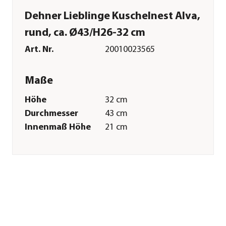
Dehner Lieblinge Kuschelnest Alva,
rund, ca. Ø43/H26-32 cm
Art. Nr.
20010023565
Maße
Höhe
32 cm
Durchmesser
43 cm
Innenmaß Höhe
21 cm
Innenmaß
26 cm
Durchmesser
Merkmale
Farbe
Weiß|Schwarz
Materialien
Textilien
Form
Rund