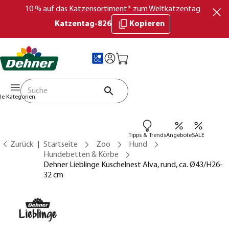
10 % auf das Katzensortiment* zum Weltkatzentag
Katzentag-826
Kopieren
lle Kategorien
Tipps & Trends
Angebote
SALE
Zurück
Startseite
Zoo
Hund
Hundebetten & Körbe
Dehner Lieblinge Kuschelnest Alva, rund, ca. Ø43/H26-
32 cm