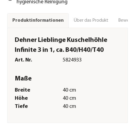
hygienische Reinigung
Über das Produkt
Bewert
Produktinformationen
Dehner Lieblinge Kuschelhöhle
Infinite 3 in 1, ca. B40/H40/T40
Art. Nr.
5824933
Maße
Breite
40 cm
Höhe
40 cm
Tiefe
40 cm
Merkmale
Farbe
Grau
Materialien
Polyester