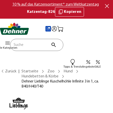
10 % auf das Katzensortiment* zum Weltkatzentag
Katzentag-826
Kopieren
lle Kategorien
Tipps & Trends
Angebote
SALE
Zurück
Startseite
Zoo
Hund
Hundebetten & Körbe
Dehner Lieblinge Kuschelhöhle Infinite 3 in 1, ca.
B40/H40/T40