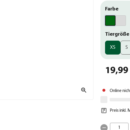
Farbe
Tiergröße
XS
S
19,99
Online nic
Preis inkl.
1