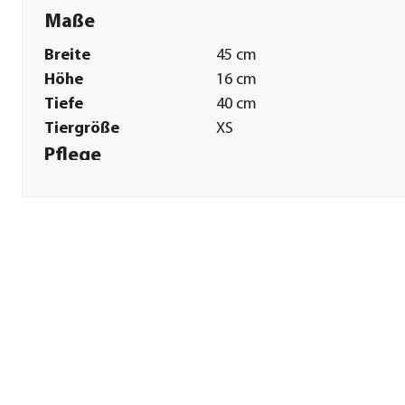
Maße
Breite
45 cm
Höhe
16 cm
Tiefe
40 cm
Tiergröße
XS
Pflege
Pflegehinweise
Bis 30 Grad
Herstellerangaben
Land
Deutschland
Firma
Dehner Gartencenter Gmb
Co. KG
E-Mail
service@dehner.de
Straße
Donauwörther Str.
Hausnummer
3-5