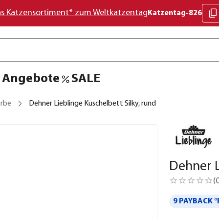
as Katzensortiment* zum Weltkatzentag
Katzentag-826
Angebote
SALE
rbe
Dehner Lieblinge Kuschelbett Silky, rund
Dehner L
(
9 PAYBACK °