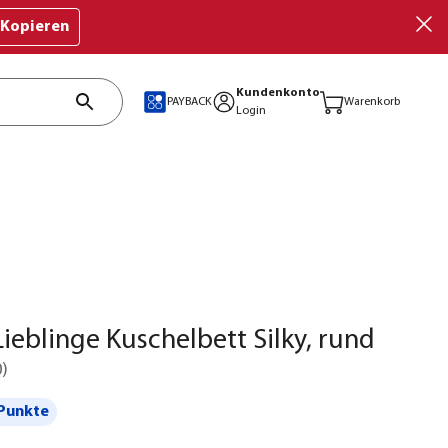
Kopieren
Kundenkonto
PAYBACK
Warenkorb
Login
ieblinge Kuschelbett Silky, rund
0
)
Punkte