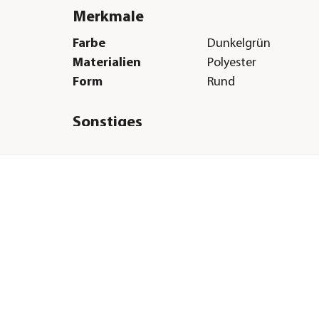
Merkmale
Farbe
Dunkelgrün
Materialien
Polyester
Form
Rund
Sonstiges
Marke
Dehner Lieblinge
Tierart
Hunde|Katzen
H &