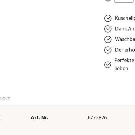
Kuscheli
Dank Ant
Waschbar
Der erhö
Perfekte 
lieben
ungen
d
Art. Nr.
6772826