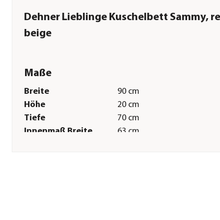
Dehner Lieblinge Kuschelbett Sammy, re
beige
Maße
Breite
90 cm
Höhe
20 cm
Tiefe
70 cm
Innenmaß Breite
63 cm
Innenmaß Höhe
12 cm
Innenmaß Tiefe
46 cm
Tiergröße
XL
Sonstiges
Marke
Dehner Lieblinge
Tierart
Hunde|Katzen