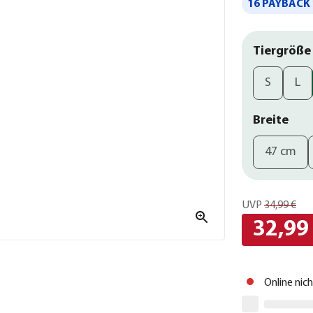
16 PAYBACK 
Tiergröße
S
L
Breite
47 cm
UVP
34,99 €
32,99
Online nic