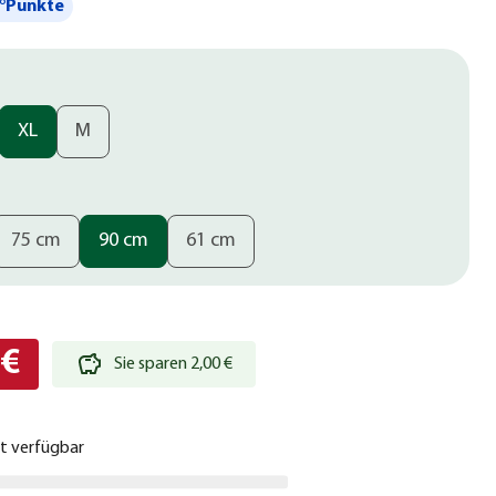
°Punkte
XL
M
75 cm
90 cm
61 cm
 €
Sie sparen 2,00 €
ht verfügbar