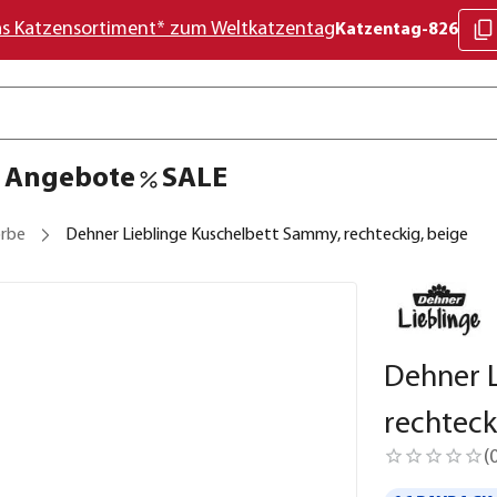
as Katzensortiment* zum Weltkatzentag
Katzentag-826
Angebote
SALE
rbe
Dehner Lieblinge Kuschelbett Sammy, rechteckig, beige
Dehner L
rechteck
(