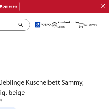
Kopieren
Kundenkonto
PAYBACK
Warenkorb
Login
ieblinge Kuschelbett Sammy,
ig, beige
0
)