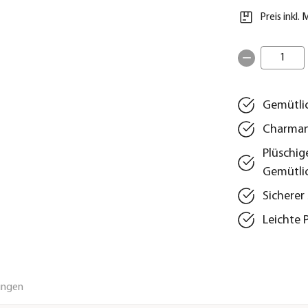
Preis inkl.
1
Gemütlic
Charmant
Plüschig
Gemütlic
Sichere
Leichte 
ungen