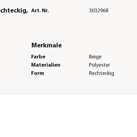
chteckig,
Art. Nr.
3032968
Merkmale
Farbe
Beige
Materialien
Polyester
Form
Rechteckig
Herstellerangaben
Land
Deutschland
Firma
Dehner Gartencent