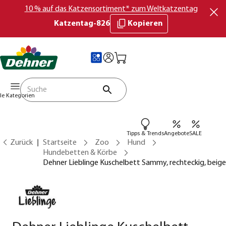
10 % auf das Katzensortiment* zum Weltkatzentag
Katzentag-826
Kopieren
lle Kategorien
Tipps & Trends
Angebote
SALE
Zurück
Startseite
Zoo
Hund
Hundebetten & Körbe
Dehner Lieblinge Kuschelbett Sammy, rechteckig, beige