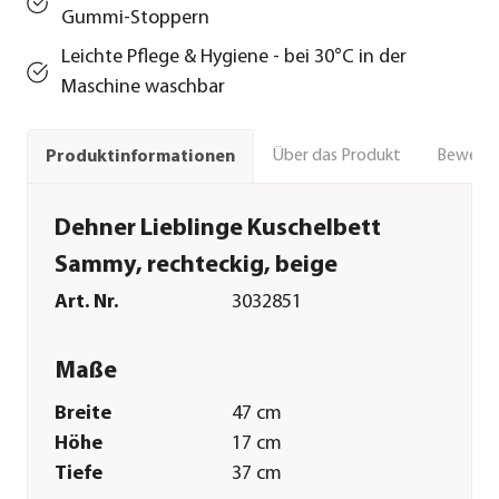
Gummi-Stoppern
Leichte Pflege & Hygiene - bei 30°C in der
Maschine waschbar
Über das Produkt
Bewert
Produktinformationen
Dehner Lieblinge Kuschelbett
Sammy, rechteckig, beige
Art. Nr.
3032851
Maße
Breite
47 cm
Höhe
17 cm
Tiefe
37 cm