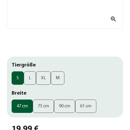
Tiergröße
S
L
XL
M
Breite
47 cm
75 cm
90 cm
61 cm
19,99 €