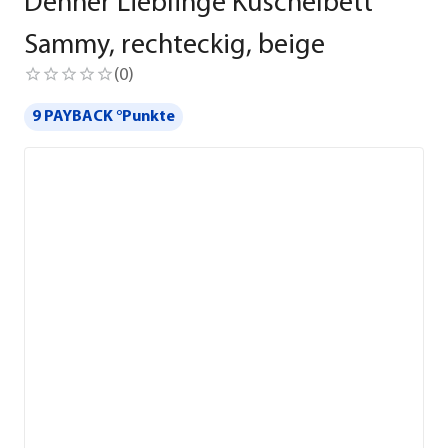
Dehner Lieblinge Kuschelbett
Sammy, rechteckig, beige
(
0
)
9 PAYBACK °Punkte