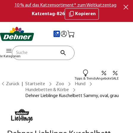
10 % auf das Katzensortiment* zum Weltkatzentag
Katzentag-826
Kopieren
lle Kategorien
Tipps & Trends
Angebote
SALE
Zurück
Startseite
Zoo
Hund
Hundebetten & Körbe
Dehner Lieblinge Kuschelbett Sammy, oval, grau