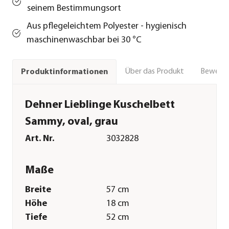
seinem Bestimmungsort
Aus pflegeleichtem Polyester - hygienisch
maschinenwaschbar bei 30 °C
Über das Produkt
Bewert
Produktinformationen
Dehner Lieblinge Kuschelbett
Sammy, oval, grau
Art. Nr.
3032828
Maße
Breite
57 cm
Höhe
18 cm
Tiefe
52 cm