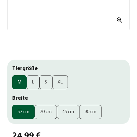
Tiergröße
M
L
S
XL
Breite
57 cm
70 cm
45 cm
90 cm
24,99 €