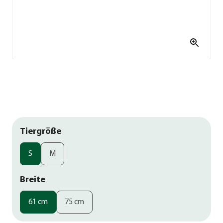
Tiergröße
S
M
Breite
61 cm
75 cm