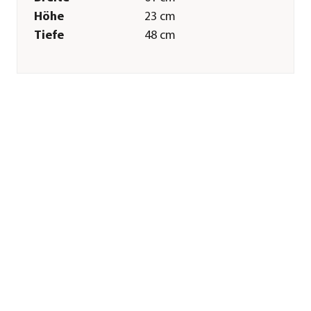
Höhe
23 cm
Tiefe
48 cm
Tiergröße
S
Merkmale
Farbe
Blau
Materialien
Polyester
Form
Rechteckig
Pflege
Pflegehinweise
Bis 30 Grad
Sonstiges
Marke
Dehner Lieblinge
Tierart
Hunde|Katzen
Herstellerangaben
Land
Deutschland