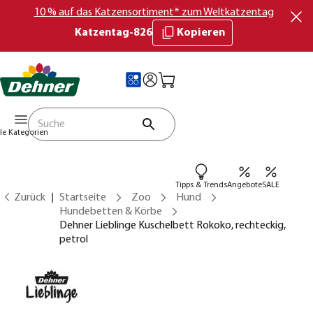
10 % auf das Katzensortiment* zum Weltkatzentag
Katzentag-826
Kopieren
lle Kategorien
Tipps & Trends
Angebote
SALE
Zurück
Startseite
Zoo
Hund
Hundebetten & Körbe
Dehner Lieblinge Kuschelbett Rokoko, rechteckig,
petrol