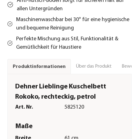
Anti-Rutsch-Boden sorgt für sicheren Halt auf
allen Untergründen
Maschinenwaschbar bei 30° für eine hygienische
und bequeme Reinigung
Perfekte Mischung aus Stil, Funktionalität &
Gemütlichkeit für Haustiere
Über das Produkt
Bewert
Produktinformationen
Dehner Lieblinge Kuschelbett
Rokoko, rechteckig, petrol
Art. Nr.
5825120
Maße
Breite
61 cm