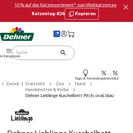
10 % auf das Katzensortiment* zum Weltkatzentag
Katzentag-826
Kopieren
lle Kategorien
Tipps & Trends
Angebote
SALE
Zurück
Startseite
Zoo
Hund
Hundebetten & Körbe
Dehner Lieblinge Kuschelbett Pitch, oval, blau