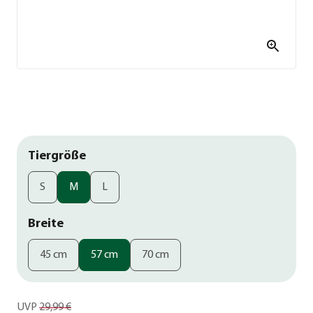
Tiergröße
S
M
L
Breite
45 cm
57 cm
70 cm
UVP
29,99 €