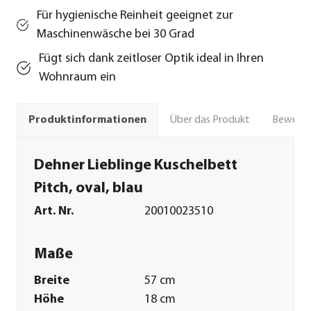
Für hygienische Reinheit geeignet zur
Maschinenwäsche bei 30 Grad
Fügt sich dank zeitloser Optik ideal in Ihren
Wohnraum ein
Über das Produkt
Bewert
Produktinformationen
Dehner Lieblinge Kuschelbett
Pitch, oval, blau
Art. Nr.
20010023510
Maße
Breite
57 cm
Höhe
18 cm