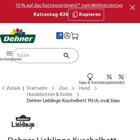
10 % auf das Katzensortiment* zum Weltkatzentag
Katzentag-826
Kopieren
lle Kategorien
Tipps & Trends
Angebote
SALE
Zurück
Startseite
Zoo
Hund
Hundebetten & Körbe
Dehner Lieblinge Kuschelbett Pitch, oval, blau