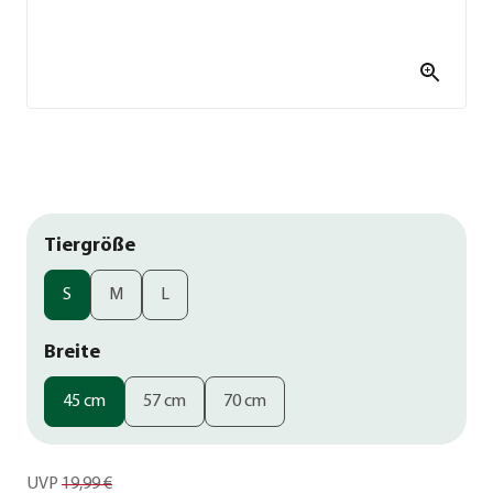
Tiergröße
S
M
L
Breite
45 cm
57 cm
70 cm
UVP
19,99 €