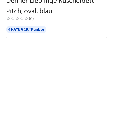
Dehner Lieblinge Kuschelbett
Pitch, oval, blau
(
0
)
4 PAYBACK °Punkte