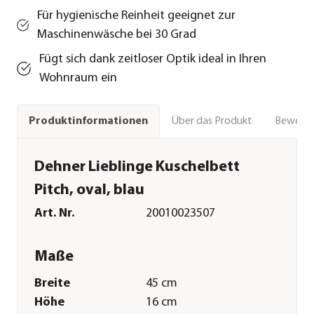
Für hygienische Reinheit geeignet zur
Maschinenwäsche bei 30 Grad
Fügt sich dank zeitloser Optik ideal in Ihren
Wohnraum ein
Über das Produkt
Bewert
Produktinformationen
Dehner Lieblinge Kuschelbett
Pitch, oval, blau
Art. Nr.
20010023507
Maße
Breite
45 cm
Höhe
16 cm