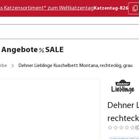
as Katzensortiment* zum Weltkatzentag
Katzentag-826
Angebote
SALE
rbe
Dehner Lieblinge Kuschelbett Montana, rechteckig, grau
Dehner L
rechteck
(