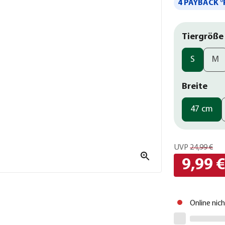
4 PAYBACK °
Tiergröße
S
M
Breite
47 cm
UVP
24,99 €
9,99 
Online nic