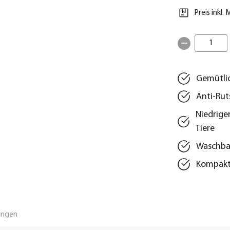
Preis inkl.
1
Gemütlic
Anti-Rut
Niedriger
Tiere
Waschbar
Kompakt
ungen