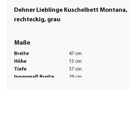
Dehner Lieblinge Kuschelbett Montana,
rechteckig, grau
Maße
Breite
47 cm
Höhe
15 cm
Tiefe
37 cm
Innenmaß Breite
29 cm
Innenmaß Höhe
10 cm
Innenmaß Tiefe
22 cm
Tiergröße
S
Pflege
Pflegehinweise
Bis 30 Grad