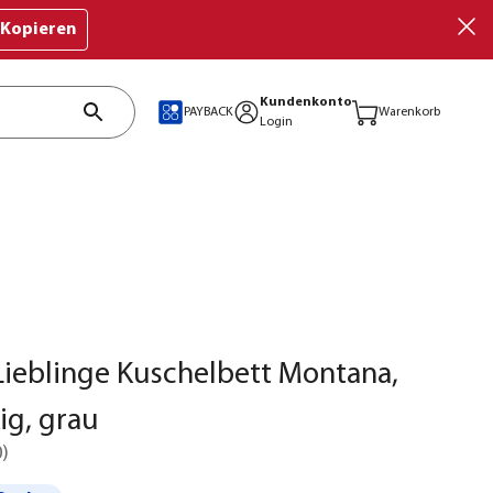
Kopieren
Kundenkonto
PAYBACK
Warenkorb
Login
ieblinge Kuschelbett Montana,
ig, grau
0
)