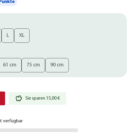
Punkte
L
XL
61 cm
75 cm
90 cm
€
Sie sparen 15,00 €
ht verfügbar