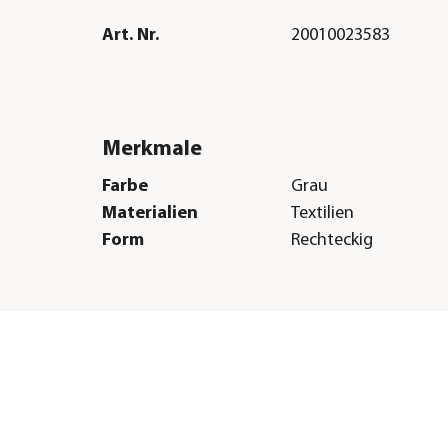
Art. Nr.
20010023583
Merkmale
Farbe
Grau
Materialien
Textilien
Form
Rechteckig
Sonstiges
Marke
Dehner Lieblinge
Tierart
Hunde|Katzen