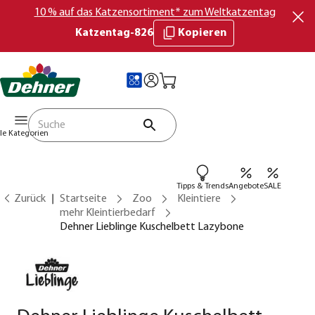
10 % auf das Katzensortiment* zum Weltkatzentag
Katzentag-826
Kopieren
lle Kategorien
Tipps & Trends
Angebote
SALE
Zurück
Startseite
Zoo
Kleintiere
mehr Kleintierbedarf
Dehner Lieblinge Kuschelbett Lazybone