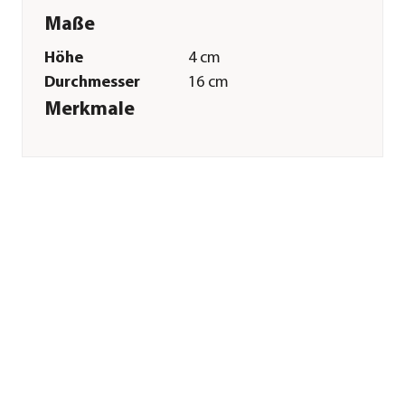
Maße
Höhe
4 cm
Durchmesser
16 cm
Merkmale
Materialien
Nylon|Plüsch
Sonstiges
Marke
Dehner Lieblinge
Tierart
Nager|Kleintiere|Hamster|Zwe
Herstellerangaben
Land
Deutschland
Firma
Dehner
Gartencenter GmbH
& Co. KG
E-Mail
service@dehner.de