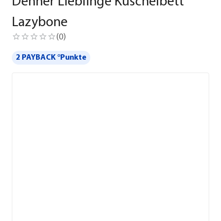
Dehner Lieblinge Kuschelbett
Lazybone
(
0
)
2 PAYBACK °Punkte