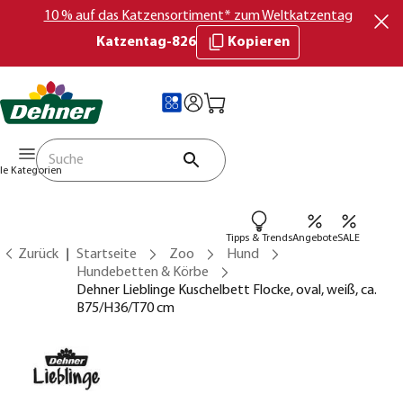
10 % auf das Katzensortiment* zum Weltkatzentag
Katzentag-826
Kopieren
lle Kategorien
Tipps & Trends
Angebote
SALE
Zurück
Startseite
Zoo
Hund
Hundebetten & Körbe
Dehner Lieblinge Kuschelbett Flocke, oval, weiß, ca.
B75/H36/T70 cm