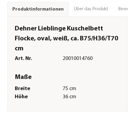
Über das Produkt
Bewert
Produktinformationen
Dehner Lieblinge Kuschelbett
Flocke, oval, weiß, ca. B75/H36/T70
cm
Art. Nr.
20010014760
Maße
Breite
75 cm
Höhe
36 cm
Tiefe
70 cm
Innenmaß Breite
46 cm
Innenmaß Höhe
21 cm
Innenmaß Tiefe
45 cm