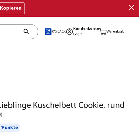
Kopieren
Kundenkonto
PAYBACK
Warenkorb
Login
ieblinge Kuschelbett Cookie, rund
0
)
°Punkte