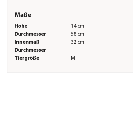
Maße
Höhe
14 cm
Durchmesser
58 cm
Innenmaß
32 cm
Durchmesser
Tiergröße
M
Sonstiges
Marke
Dehner Lieblinge
Tierart
Hunde|Katzen