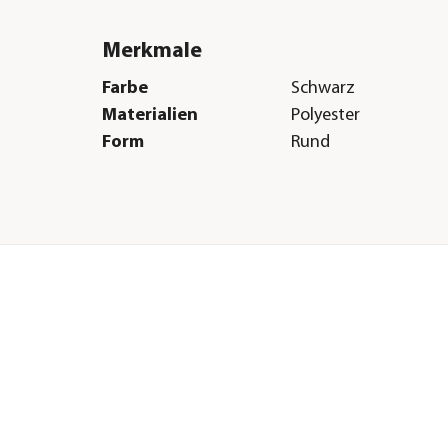
Merkmale
Farbe
Schwarz
Materialien
Polyester
Form
Rund
Herstellerangaben
Land
Deutschland
Firma
Dehner Gartencent
Co. KG
E-Mail
service@dehner.de
Straße
Donauwörther Str.
Hausnummer
3-5
Postleitzahl
86641