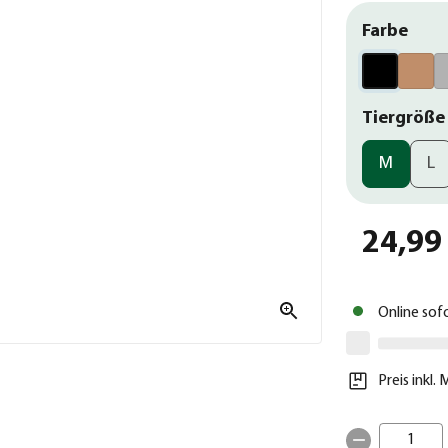
Farbe
Tiergröße
M
L
24,99
Online sof
Preis inkl.
1