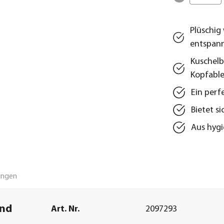
Plüschig
entspan
Kuschelb
Kopfabl
Ein perf
Bietet s
Aus hygi
ungen
und
Art. Nr.
2097293