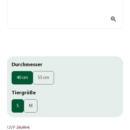
Durchmesser
40 cm
55 cm
Tiergröße
S
M
UVP
29,99 €