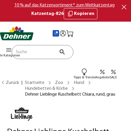
10 % auf das Katzensortiment* zum Weltkatzentag
Katzentag-826
Kopieren
lle Kategorien
Tipps & Trends
Angebote
SALE
Zurück
Startseite
Zoo
Hund
Hundebetten & Körbe
Dehner Lieblinge Kuschelbett Chiara, rund, grau