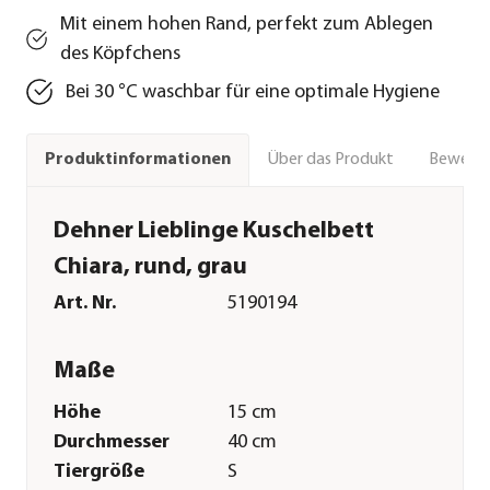
Mit einem hohen Rand, perfekt zum Ablegen
des Köpfchens
Bei 30 °C waschbar für eine optimale Hygiene
Über das Produkt
Bewert
Produktinformationen
Dehner Lieblinge Kuschelbett
Chiara, rund, grau
Art. Nr.
5190194
Maße
Höhe
15 cm
Durchmesser
40 cm
Tiergröße
S