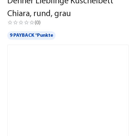
Dehner Lieblinge Kuschelbett
Chiara, rund, grau
(
0
)
9 PAYBACK °Punkte