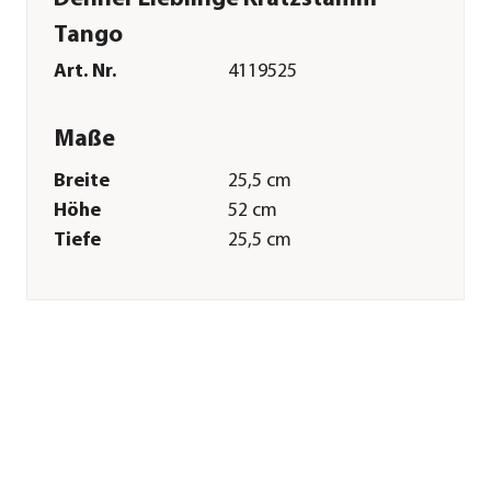
Tango
Art. Nr.
4119525
Maße
Breite
25,5 cm
Höhe
52 cm
Tiefe
25,5 cm
Merkmale
Farbe
Hellbraun|Beige
Sonstiges
Marke
Dehner Lieblinge
Tierart
Katzen
Herstellerangaben