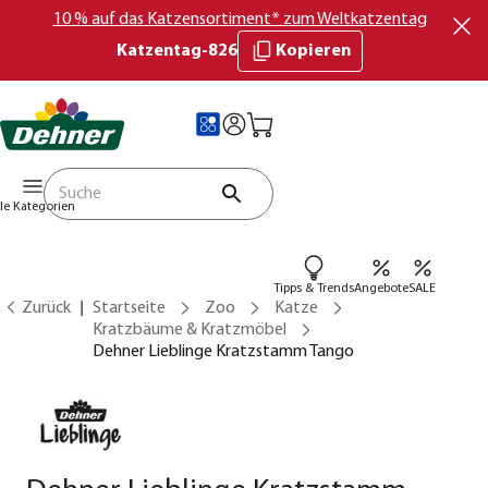
10 % auf das Katzensortiment* zum Weltkatzentag
Katzentag-826
Kopieren
lle Kategorien
Tipps & Trends
Angebote
SALE
Zurück
Startseite
Zoo
Katze
Kratzbäume & Kratzmöbel
Dehner Lieblinge Kratzstamm Tango