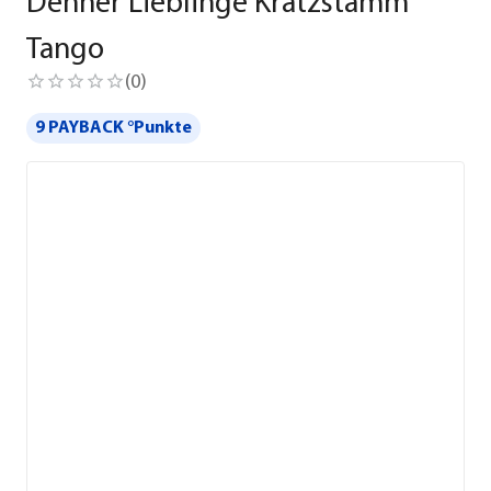
Dehner Lieblinge Kratzstamm
Tango
(
0
)
9 PAYBACK °Punkte