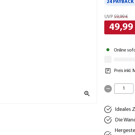
24 PAYBACK 
UVP
59,99 €
49,99
Online sof
Preis inkl.
1
Ideales 
Die Wand
Hergestel