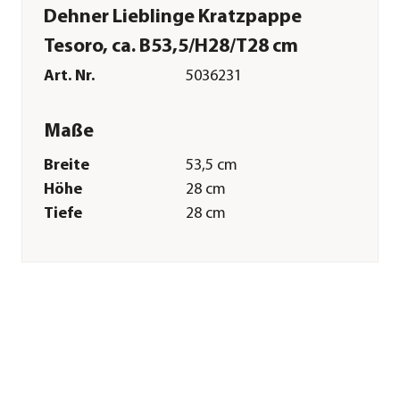
Dehner Lieblinge Kratzpappe
Tesoro, ca. B53,5/H28/T28 cm
Art. Nr.
5036231
Maße
Breite
53,5 cm
Höhe
28 cm
Tiefe
28 cm
Merkmale
Farbe
Hellbraun
Materialien
Papier|MDF
Sonstiges
Marke
Dehner Lieblinge
Tierart
Katzen