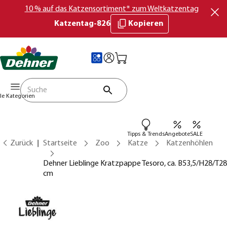
10 % auf das Katzensortiment* zum Weltkatzentag
Katzentag-826
Kopieren
lle Kategorien
Tipps & Trends
Angebote
SALE
Zurück
Startseite
Zoo
Katze
Katzenhöhlen
Dehner Lieblinge Kratzpappe Tesoro, ca. B53,5/H28/T28
cm