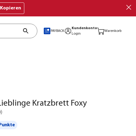
Kopieren
Kundenkonto
PAYBACK
Warenkorb
Login
ieblinge Kratzbrett Foxy
0
)
Punkte