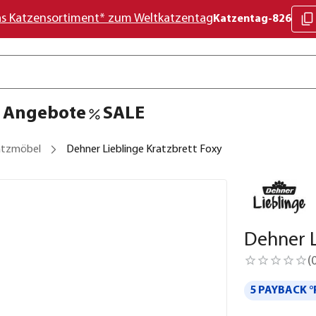
as Katzensortiment* zum Weltkatzentag
Katzentag-826
Angebote
SALE
atzmöbel
Dehner Lieblinge Kratzbrett Foxy
Dehner L
(
5 PAYBACK °