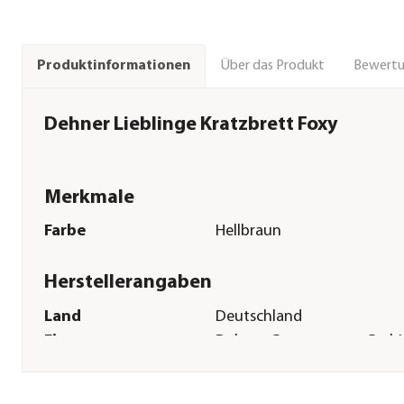
Über das Produkt
Bewert
Produktinformationen
Dehner Lieblinge Kratzbrett Foxy
Merkmale
Farbe
Hellbraun
Herstellerangaben
Land
Deutschland
Firma
Dehner Gartencenter Gmb
Co. KG
E-Mail
service@dehner.de