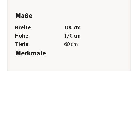
Maße
Breite
100 cm
Höhe
170 cm
Tiefe
60 cm
Merkmale
Farbe
Creme
Materialien
Sisal|Plüsch|Holz
Sonstiges
Marke
Dehner Lieblinge
Tierart
Katzen
Herstellerangaben
Land
Deutschland
Firma
Dehner