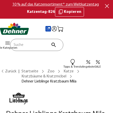
10 % auf das Katzensortiment* zum Weltkatzentag
Katzentag-826
Kopieren
lle Kategorien
Tipps & Trends
Angebote
SALE
Zurück
Startseite
Zoo
Katze
Kratzbäume & Kratzmöbel
Dehner Lieblinge Kratzbaum Mila