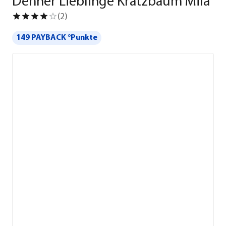
Dehner Lieblinge Kratzbaum Mila
(
2
)
149 PAYBACK °Punkte