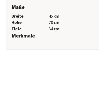
Maße
Breite
45 cm
Höhe
70 cm
Tiefe
34 cm
Merkmale
Farbe
Beige|Braun
Materialien
Plüsch|Sisal
Sonstiges
Marke
Dehner Lieblinge
Tierart
Katzen
Herstellerangaben
Land
Deutschland
Firma
Dehner
Gartencenter GmbH