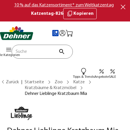
10 % auf das Katzensortiment* zum Weltkatzentag
Katzentag-826
Kopieren
lle Kategorien
Tipps & Trends
Angebote
SALE
Zurück
Startseite
Zoo
Katze
Kratzbäume & Kratzmöbel
Dehner Lieblinge Kratzbaum Mia