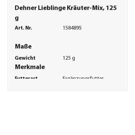
Dehner Lieblinge Kräuter-Mix, 125
g
Art. Nr.
1584895
Maße
Gewicht
125 g
Merkmale
Futterart
Ergänzungsfutter
Verpackung
Beutel
Sonstiges
Marke
Dehner Lieblinge
Tierart
Zwergkaninchen|Kaninchen|Nag
Herstellerangaben