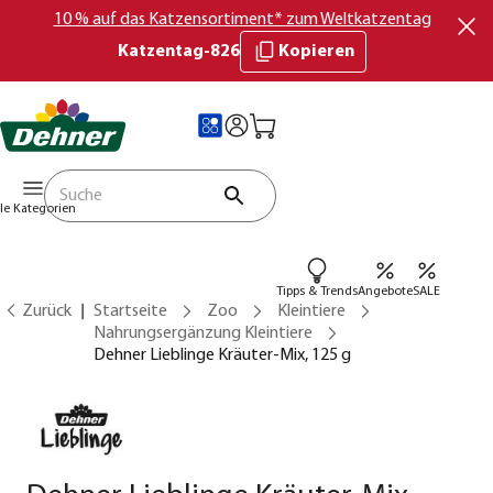
10 % auf das Katzensortiment* zum Weltkatzentag
Katzentag-826
Kopieren
lle Kategorien
Tipps & Trends
Angebote
SALE
Zurück
Startseite
Zoo
Kleintiere
Nahrungsergänzung Kleintiere
Dehner Lieblinge Kräuter-Mix, 125 g