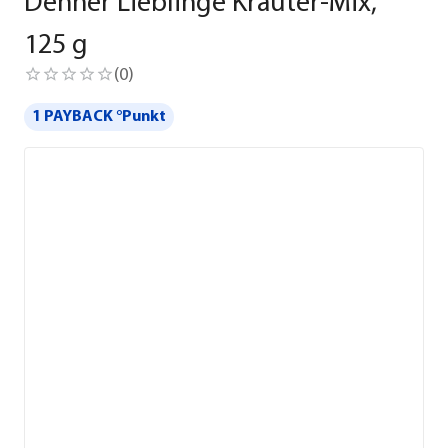
Dehner Lieblinge Kräuter-Mix,
125 g
(
0
)
1 PAYBACK °Punkt