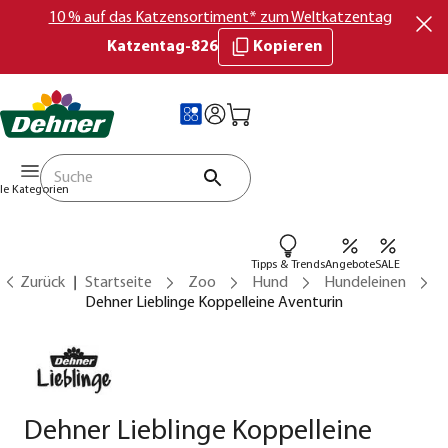
10 % auf das Katzensortiment* zum Weltkatzentag
Katzentag-826
Kopieren
lle Kategorien
Tipps & Trends
Angebote
SALE
Zurück
Startseite
Zoo
Hund
Hundeleinen
Dehner Lieblinge Koppelleine Aventurin
Dehner Lieblinge Koppelleine