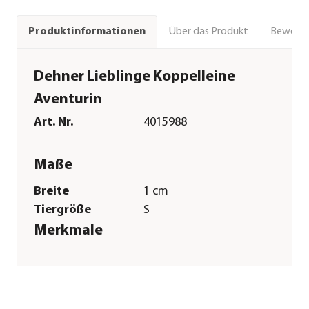
Über das Produkt
Bewert
Produktinformationen
Dehner Lieblinge Koppelleine
Aventurin
Art. Nr.
4015988
Maße
Breite
1 cm
Tiergröße
S
Merkmale
Farbe
Schwarz
Sonstiges
Marke
Dehner Lieblinge