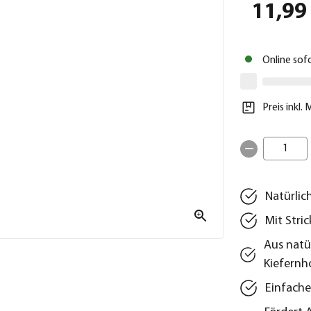
11,99
Online sof
Preis inkl.
1
Natürlic
Mit Stri
Aus natü
Kiefernh
Einfache