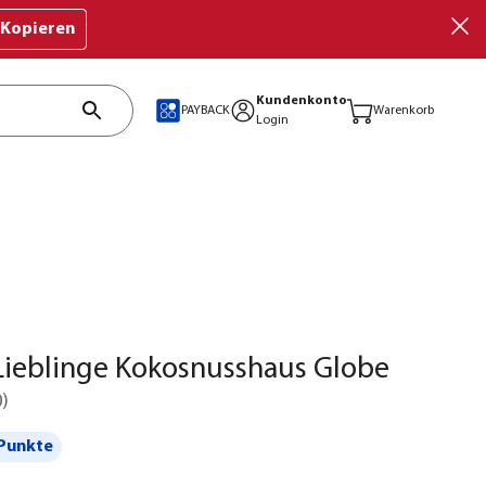
Kopieren
Kundenkonto
PAYBACK
Warenkorb
Login
Lieblinge Kokosnusshaus Globe
0
)
Punkte