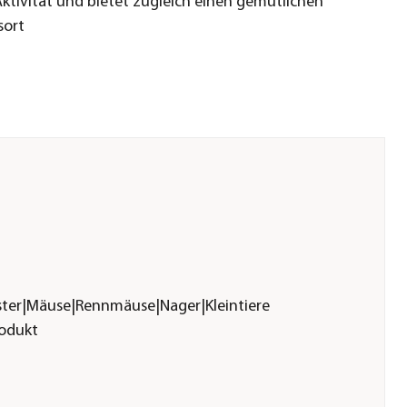
Aktivität und bietet zugleich einen gemütlichen
sort
er|Mäuse|Rennmäuse|Nager|Kleintiere
rodukt