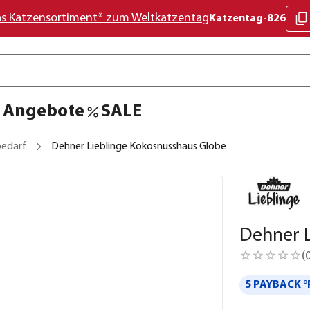
as Katzensortiment* zum Weltkatzentag
Katzentag-826
Angebote
SALE
bedarf
Dehner Lieblinge Kokosnusshaus Globe
Dehner 
(
5 PAYBACK °