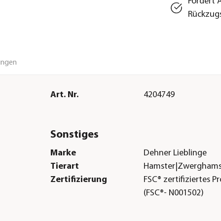
Fördert 
Rückzug
ungen
Art. Nr.
4204749
Sonstiges
Marke
Dehner Lieblinge
Tierart
Hamster|Zwerghamst
Zertifizierung
FSC® zertifiziertes P
(FSC®- N001502)