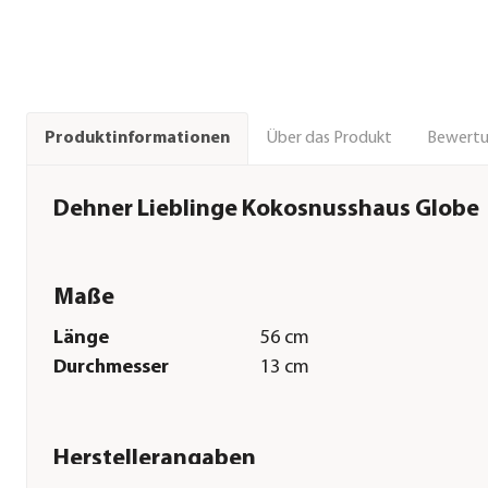
Über das Produkt
Bewert
Produktinformationen
Dehner Lieblinge Kokosnusshaus Globe
Maße
Länge
56 cm
Durchmesser
13 cm
Herstellerangaben