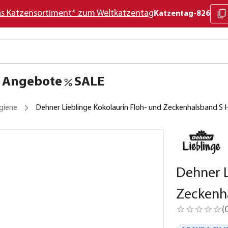
as Katzensortiment* zum Weltkatzentag
Katzentag-826
Angebote
SALE
giene
Dehner Lieblinge Kokolaurin Floh- und Zeckenhalsband S
Dehner L
Zeckenh
(