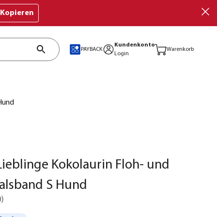
Kopieren
Kundenkonto
PAYBACK
Warenkorb
Login
 Hund
ieblinge Kokolaurin Floh- und
alsband S Hund
0
)