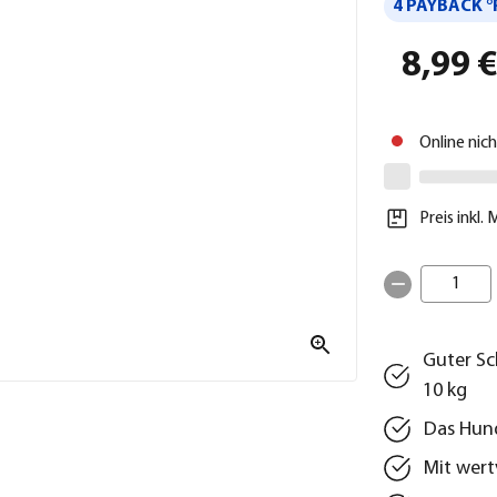
4 PAYBACK °
8,99 
Online nic
Preis inkl.
1
Guter Sc
10 kg
Das Hund
Mit wert