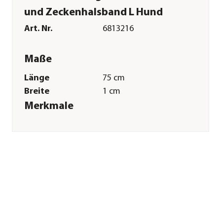
und Zeckenhalsband L Hund
Art. Nr.
6813216
Maße
Länge
75 cm
Breite
1 cm
Merkmale
Farbe
Transparent
Sonstiges
Marke
Dehner Lieblinge
Zulassung
Registriernummer:
N-98880
Tierart
Hunde
Warnhinweis
Biozidprodukte