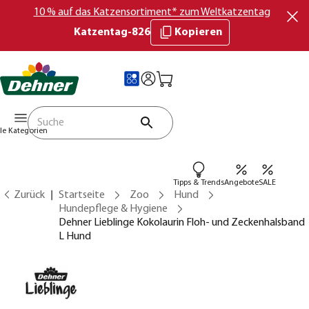
10 % auf das Katzensortiment* zum Weltkatzentag
Katzentag-826
Kopieren
lle Kategorien
Tipps & Trends
Angebote
SALE
Zurück
Startseite
Zoo
Hund
Hundepflege & Hygiene
Dehner Lieblinge Kokolaurin Floh- und Zeckenhalsband
L Hund