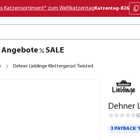
as Katzensortiment* zum Weltkatzentag
Katzentag-826
Angebote
SALE
r
Dehner Lieblinge Klettergerüst Twisted
Dehner L
(
3 PAYBACK °