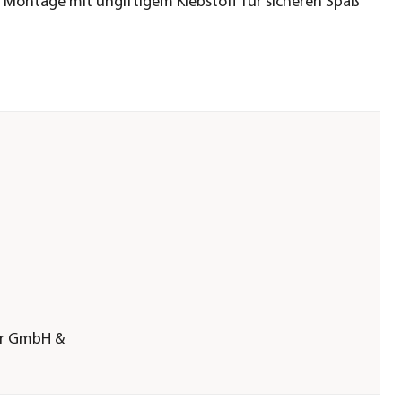
 Montage mit ungiftigem Klebstoff für sicheren Spaß
er GmbH &