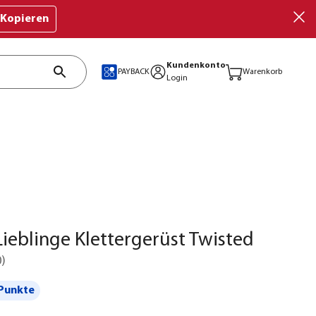
Kopieren
Kundenkonto
PAYBACK
Warenkorb
Login
ieblinge Klettergerüst Twisted
0
)
Punkte