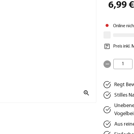
6,99 
Online nic
Preis inkl.
1
Regt Bew
Stilles 
Unebener
Vogelbe
Aus rein