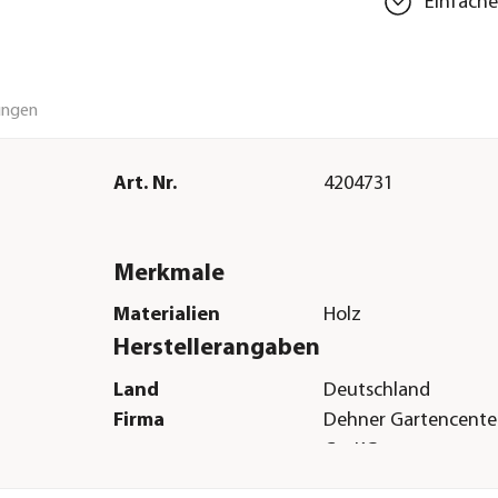
Einfache
ungen
Art. Nr.
4204731
Merkmale
Materialien
Holz
Herstellerangaben
Land
Deutschland
Firma
Dehner Gartencent
Co. KG
E-Mail
service@dehner.de