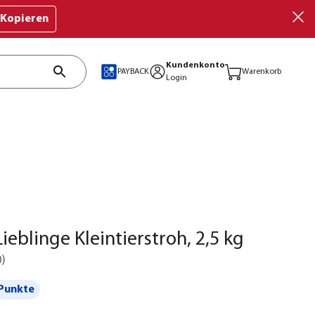
Kopieren
Kundenkonto
PAYBACK
Warenkorb
Login
ieblinge Kleintierstroh, 2,5 kg
0
)
Punkte