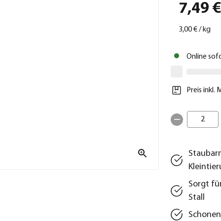
7,49 
3,00 €
/
kg
Online sof
Preis inkl.
2
Staubarm
Kleintie
Sorgt fü
Stall
Schonend