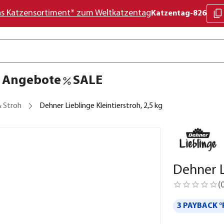
as Katzensortiment* zum Weltkatzentag
Katzentag-826
Angebote
SALE
& Stroh
Dehner Lieblinge Kleintierstroh, 2,5 kg
Dehner L
(
3 PAYBACK °