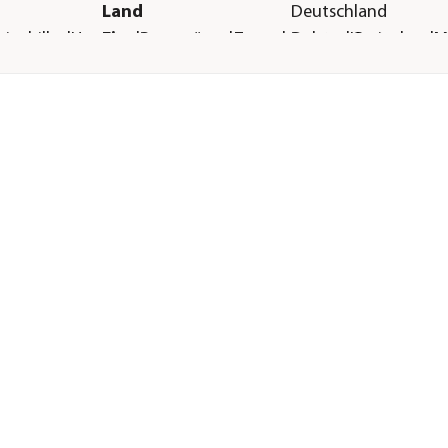
Land
Deutschland
inchillas|Hamster|Rennmäuse|Zwerghamster|Kaninchen|M
Firma
Dehner Gartencent
Co. KG
E-Mail
service@dehner.de
Straße
Donauwörther Str.
Hausnummer
3-5
Postleitzahl
86641
Stadt
Rain