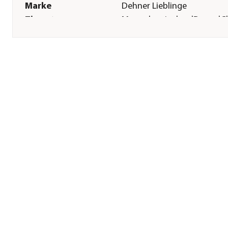
Marke
Dehner Lieblinge
Tierart
Meerschweinchen|Degus|Ch