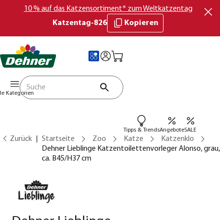
10 % auf das Katzensortiment* zum Weltkatzentag
Katzentag-826
Kopieren
lle Kategorien
Tipps & Trends
Angebote
SALE
Zurück
Startseite
Zoo
Katze
Katzenklo
Dehner Lieblinge Katzentoilettenvorleger Alonso, grau,
ca. B45/H37 cm