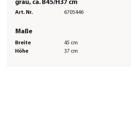
grau, ca. B45/H37 cm
Art. Nr.
6705446
Maße
Breite
45 cm
Höhe
37 cm
Merkmale
Farbe
Grau
Materialien
PVC
Ausführung
Sonstiges
Sonstiges
Marke
Dehner Lieblinge
Tierart
Katzen
Herstellerangaben