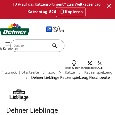
10 % auf das Katzensortiment* zum Weltkatzentag
Katzentag-826
Kopieren
lle Kategorien
Tipps & Trends
Angebote
SALE
Zurück
Startseite
Zoo
Katze
Katzenspielzeug
Dehner Lieblinge Katzenspielzeug Plüschbeute
Dehner Lieblinge