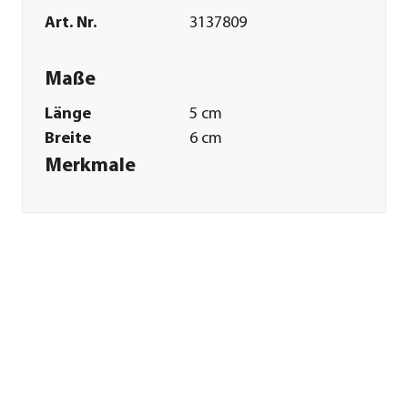
Art. Nr.
3137809
Maße
Länge
5 cm
Breite
6 cm
Merkmale
Materialien
Plüsch
Sonstiges
Marke
Dehner Lieblinge
Tierart
Katzen
Herstellerangaben
Land
Deutschland
Firma
Dehner
Gartencenter GmbH