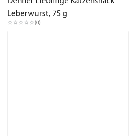
Dehner Lieblinge Katzensnack
Leberwurst, 75 g
(
0
)