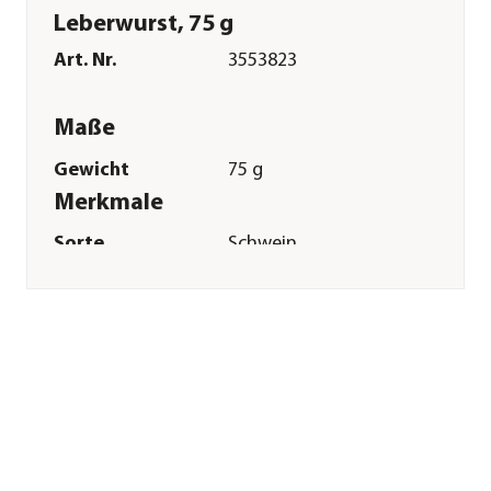
Leberwurst, 75 g
Art. Nr.
3553823
Maße
Gewicht
75 g
Merkmale
Sorte
Schwein
Futterart
Creme
Sonstiges
Marke
Dehner Lieblinge
Tierart
Katzen
Lebensphase
Adult
Herstellerangaben
Land
Deutschland