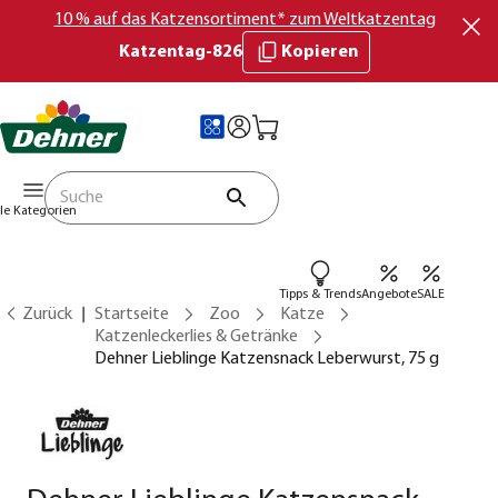
10 % auf das Katzensortiment* zum Weltkatzentag
Katzentag-826
Kopieren
lle Kategorien
Tipps & Trends
Angebote
SALE
Zurück
Startseite
Zoo
Katze
Katzenleckerlies & Getränke
Dehner Lieblinge Katzensnack Leberwurst, 75 g