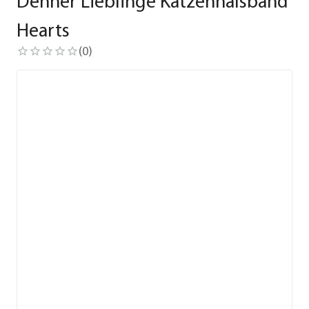
Dehner Lieblinge Katzenhalsband
Hearts
(
0
)