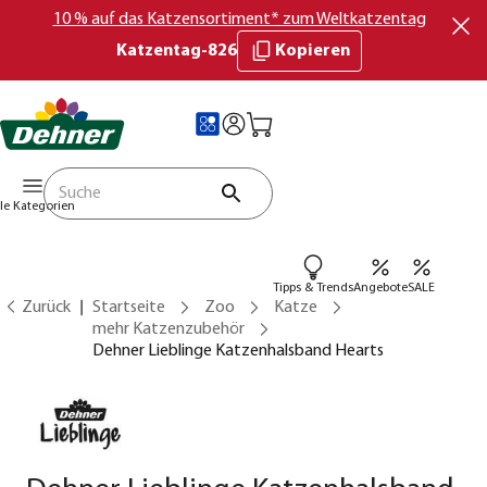
10 % auf das Katzensortiment* zum Weltkatzentag
Katzentag-826
Kopieren
lle Kategorien
Tipps & Trends
Angebote
SALE
Zurück
Startseite
Zoo
Katze
mehr Katzenzubehör
Dehner Lieblinge Katzenhalsband Hearts