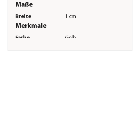
Maße
Breite
1 cm
Merkmale
Farbe
Gelb
Materialien
Gummi
Sonstiges
Marke
Dehner Lieblinge
Tierart
Katzen
Herstellerangaben
Land
Deutschland
Firma
Dehner
Gartencenter GmbH
& Co. KG
E-Mail
service@dehner.de
Straße
Donauwörther Str.