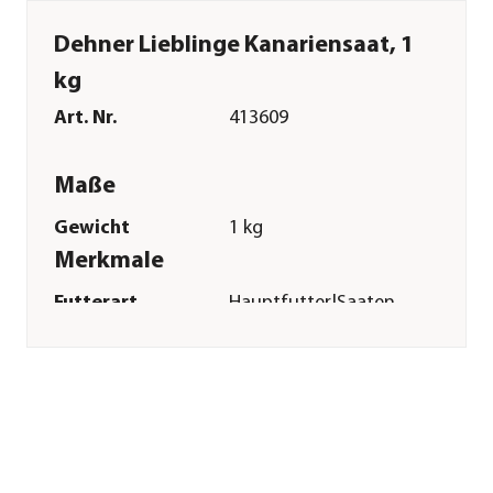
Dehner Lieblinge Kanariensaat, 1
kg
Art. Nr.
413609
Maße
Gewicht
1 kg
Merkmale
Futterart
Hauptfutter|Saaten
Verpackung
Beutel
Sonstiges
Marke
Dehner Lieblinge
Tierart
Exoten|Hamster|Zwerghamster|
Herstellerangaben