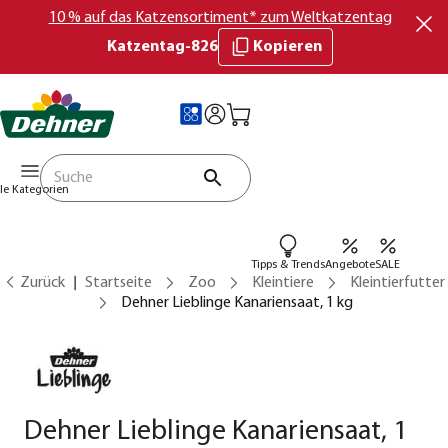
10 % auf das Katzensortiment* zum Weltkatzentag
Katzentag-826
Kopieren
lle Kategorien
Tipps & Trends
Angebote
SALE
Zurück
Startseite
Zoo
Kleintiere
Kleintierfutter
Dehner Lieblinge Kanariensaat, 1 kg
Dehner Lieblinge Kanariensaat, 1