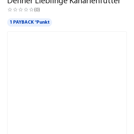
Dehner Lieblinge Kanarienfutter
(
0
)
1 PAYBACK °Punkt