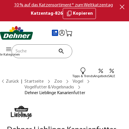
10 % auf das Katzensortiment* zum Weltkatzentag
Katzentag-826
Kopieren
lle Kategorien
Tipps & Trends
Angebote
SALE
Zurück
Startseite
Zoo
Vogel
Vogelfutter & Vogelsnacks
Dehner Lieblinge Kanarienfutter