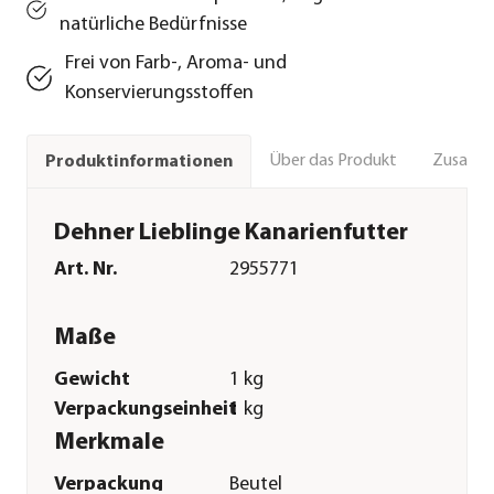
natürliche Bedürfnisse
Frei von Farb-, Aroma- und
Konservierungsstoffen
Über das Produkt
Zusamm
Produktinformationen
Dehner Lieblinge Kanarienfutter
Art. Nr.
2955771
Maße
Gewicht
1 kg
Verpackungseinheit
1 kg
Merkmale
Verpackung
Beutel