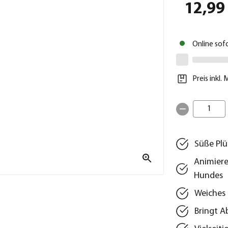
12,99
Online sof
Preis inkl.
1
Süße Plü
Animiere
Hundes
Weiches 
Bringt A