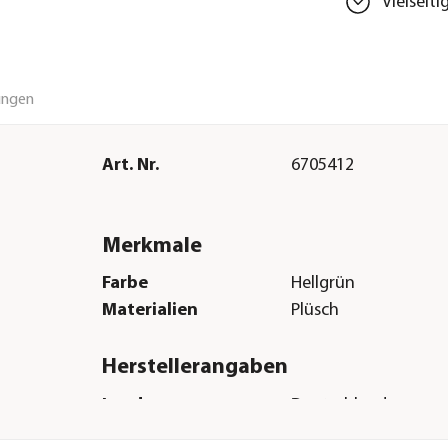
Vielseit
ungen
Art. Nr.
6705412
Merkmale
Farbe
Hellgrün
Materialien
Plüsch
Herstellerangaben
Land
Deutschland
Firma
Dehner Gartencent