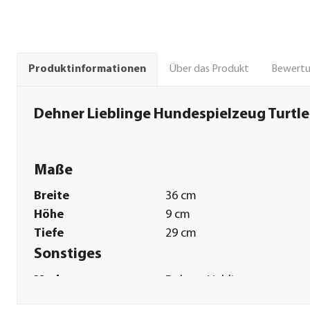
Über das Produkt
Bewert
Produktinformationen
Dehner Lieblinge Hundespielzeug Turtle
Maße
Breite
36 cm
Höhe
9 cm
Tiefe
29 cm
Sonstiges
Marke
Dehner Lieblinge
Tierart
Hunde