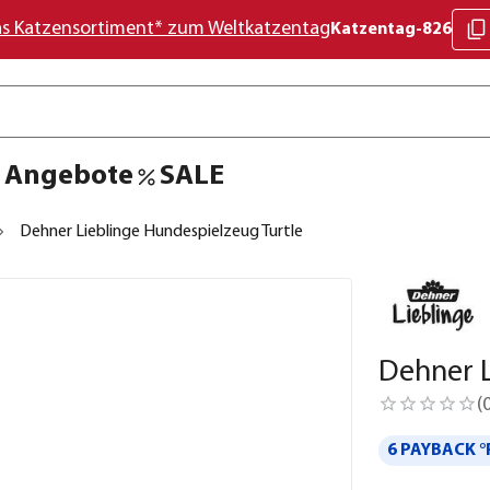
as Katzensortiment* zum Weltkatzentag
Katzentag-826
Angebote
SALE
Dehner Lieblinge Hundespielzeug Turtle
Dehner L
(
6 PAYBACK °