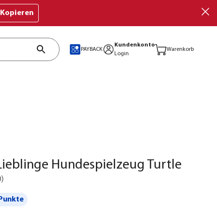
Kopieren
Kundenkonto
PAYBACK
Warenkorb
Login
ieblinge Hundespielzeug Turtle
0
)
Punkte