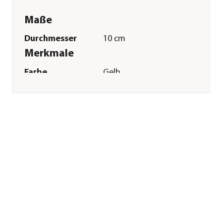
Maße
Durchmesser
10 cm
Merkmale
Farbe
Gelb
Materialien
Filz|Gummi
Eigenschaften
leuchtend
Sonstiges
Marke
Dehner Lieblinge
Tierart
Hunde
Herstellerangaben
Land
Deutschland
Firma
Dehner
Gartencenter GmbH
& Co. KG