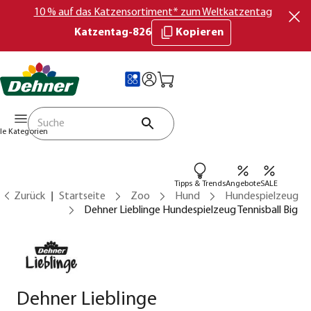
10 % auf das Katzensortiment* zum Weltkatzentag
Katzentag-826
Kopieren
lle Kategorien
Tipps & Trends
Angebote
SALE
Zurück
Startseite
Zoo
Hund
Hundespielzeug
Dehner Lieblinge Hundespielzeug Tennisball Big
Dehner Lieblinge