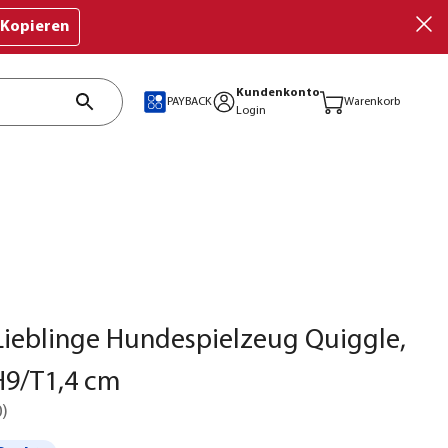
Kopieren
Kundenkonto
PAYBACK
Warenkorb
Login
ieblinge Hundespielzeug Quiggle,
H9/T1,4 cm
0
)