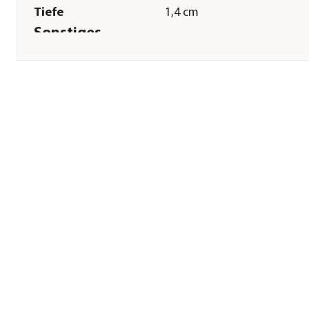
Tiefe
1,4 cm
Sonstiges
Marke
Dehner Lieblinge
Tierart
Hunde
Hinweis
Stabilität: 5