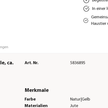
Begeiste
In einer
Gemeinsa
Haustier 
ungen
e, ca.
Art. Nr.
5836895
Merkmale
Farbe
Natur|Gelb
Materialien
Jute