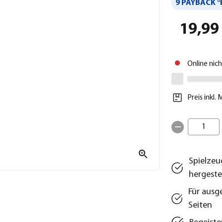
9 PAYBACK °
19,99
Online nic
Preis inkl.
1
Spielzeu
hergeste
Für ausg
Seiten